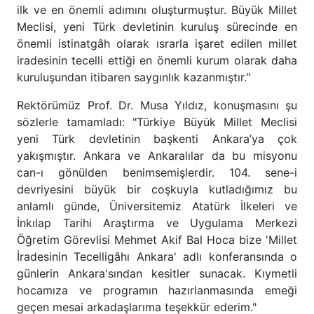
ilk ve en önemli adımını oluşturmuştur. Büyük Millet
Meclisi, yeni Türk devletinin kuruluş sürecinde en
önemli istinatgâh olarak ısrarla işaret edilen millet
iradesinin tecelli ettiği en önemli kurum olarak daha
kuruluşundan itibaren saygınlık kazanmıştır."
Rektörümüz Prof. Dr. Musa Yıldız, konuşmasını şu
sözlerle tamamladı: "Türkiye Büyük Millet Meclisi
yeni Türk devletinin başkenti Ankara’ya çok
yakışmıştır. Ankara ve Ankaralılar da bu misyonu
can-ı gönülden benimsemişlerdir. 104. sene-i
devriyesini büyük bir coşkuyla kutladığımız bu
anlamlı günde, Üniversitemiz Atatürk İlkeleri ve
İnkılap Tarihi Araştırma ve Uygulama Merkezi
Öğretim Görevlisi Mehmet Akif Bal Hoca bize 'Millet
İradesinin Tecelligâhı Ankara' adlı konferansında o
günlerin Ankara'sından kesitler sunacak. Kıymetli
hocamıza ve programın hazırlanmasında emeği
geçen mesai arkadaşlarıma teşekkür ederim."