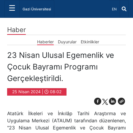
☰
Dil Seçiniz 
Gazi Üniversitesi
EN
Haber
Haberler
Duyurular
Etkinlikler
23 Nisan Ulusal Egemenlik ve
Çocuk Bayramı Programı
Gerçekleştirildi.
25 Nisan 2024 |
08:02
Atatürk İlkeleri ve İnkılâp Tarihi Araştırma ve
Uygulama Merkezi (ATAUM) tarafından düzenlenen,
"23 Nisan Ulusal Egemenlik ve Çocuk Bayramı