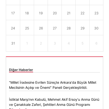
17
18
19
20
21
22
23
24
25
26
27
28
29
30
31
1
2
3
4
5
6
Diğer Haberler
"Millet İradesine Evrilen Süreçte Ankara'da Büyük Millet
Meclisinin Açılışı ve Önemi" Paneli Gerçekleştirildi.
İstiklal Marşı'nın Kabulü, Mehmet Akif Ersoy'u Anma Günü
ve Çanakkale Zaferi, Şehitleri Anma Günü Programı