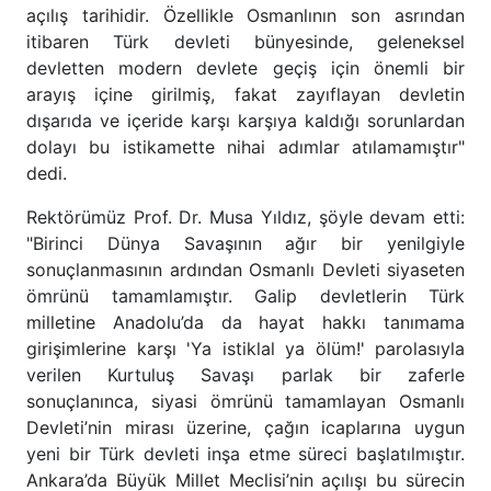
açılış tarihidir. Özellikle Osmanlının son asrından
itibaren Türk devleti bünyesinde, geleneksel
devletten modern devlete geçiş için önemli bir
arayış içine girilmiş, fakat zayıflayan devletin
dışarıda ve içeride karşı karşıya kaldığı sorunlardan
dolayı bu istikamette nihai adımlar atılamamıştır"
dedi.
Rektörümüz Prof. Dr. Musa Yıldız, şöyle devam etti:
"Birinci Dünya Savaşının ağır bir yenilgiyle
sonuçlanmasının ardından Osmanlı Devleti siyaseten
ömrünü tamamlamıştır. Galip devletlerin Türk
milletine Anadolu’da da hayat hakkı tanımama
girişimlerine karşı 'Ya istiklal ya ölüm!' parolasıyla
verilen Kurtuluş Savaşı parlak bir zaferle
sonuçlanınca, siyasi ömrünü tamamlayan Osmanlı
Devleti’nin mirası üzerine, çağın icaplarına uygun
yeni bir Türk devleti inşa etme süreci başlatılmıştır.
Ankara’da Büyük Millet Meclisi’nin açılışı bu sürecin