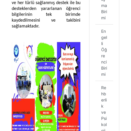
ve her türlü sağlanmış destek ile bu
ma
desteklerden yararlanan öğrenci
Biri
bilgilerinin tek birimde
mi
kaydedilmesini ve takibini
sağlamaktadır.
En
gel
li
Öğ
re
nci
Biri
mi
Re
hb
erli
k
ve
Psi
kol
oji