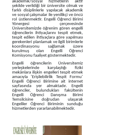
akademik/sosyal hizmetlerin aktif
şekilde verildiği bir üniversite olmak ve
farklı disiplinlerle yapılacak akademik
ve sosyal çalışmalar ile yenilikçi ve öncü
rol üstlenmektir. Engelli Öğrenci Birimi
Yönergesi çerçevesinde
Üniversitemizde öğrenim gören engelli
öğrencilerin ihtiyaçlarını tespit etmek,
tespit edilen ihtiyaçlara göre yapılması
gerekenleri planlamak ve ilgili birimlerle
koordinasyonu sağlamak üzere
kurulmuş olan Engelli Öğrenci
Komisyonu faaliyet göstermektedir.
Engelli öğrencilerin Üniversitemiz
yerleşkelerinde karşılaştığı fiziki
mekânlara ilişkin engelleri tespit etmek
amacıyla ‘Erişilebilirlik Tespit Formu’
Engelli Öğrenci Birimine ait internet
sayfasında yer almaktadır. Engelli
öğrenciler, bulundukları fakültenin
Engelli Öğrenci Danışma Birimi
Temsilcisine doğrudan ulaşarak
Engeliler Öğrenci Biriminin sunduğu
hizmetlerden yararlanabilmektedir.