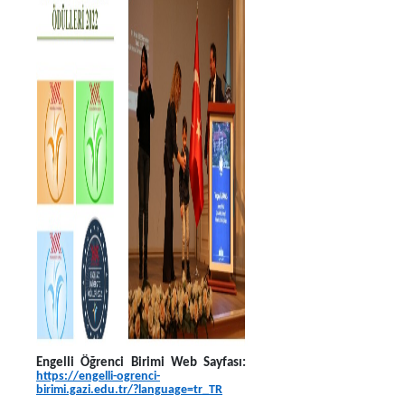
Engelli Öğrenci Birimi Web Sayfası:
https://engelli-ogrenci-
birimi.gazi.edu.tr/?language=tr_TR