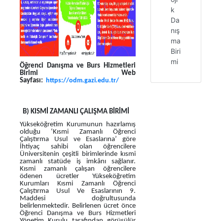
k
Da
nış
ma
Biri
mi
Öğrenci Danışma ve Burs Hizmetleri
Birimi Web
Sayfası:
https://odm.gazi.edu.tr/
B) KISMİ ZAMANLI ÇALIŞMA BİRİMİ
Yükseköğretim Kurumunun hazırlamış
olduğu ‘Kısmi Zamanlı Öğrenci
Çalıştırma Usul ve Esaslarına’ göre
İhtiyaç sahibi olan öğrencilere
Üniversitenin çeşitli birimlerinde kısmi
zamanlı statüde iş imkânı sağlanır.
Kısmi zamanlı çalışan öğrencilere
ödenen ücretler Yükseköğretim
Kurumları Kısmi Zamanlı Öğrenci
Çalıştırma Usul Ve Esaslarının 9.
Maddesi doğrultusunda
belirlenmektedir. Belirlenen ücret önce
Öğrenci Danışma ve Burs Hizmetleri
Yönetim Kurulu tarafından görüşülür