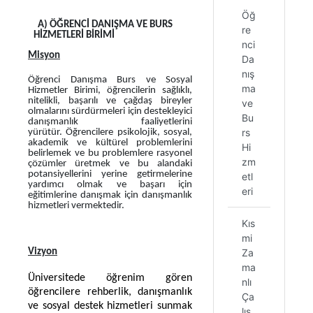
Öğ
A) ÖĞRENCİ DANIŞMA VE BURS
re
HİZMETLERİ BİRİMİ
nci
Misyon
Da
nış
Öğrenci Danışma Burs ve Sosyal
ma
Hizmetler Birimi, öğrencilerin sağlıklı,
nitelikli, başarılı ve çağdaş bireyler
ve
olmalarını sürdürmeleri için destekleyici
Bu
danışmanlık faaliyetlerini
rs
yürütür. Öğrencilere psikolojik, sosyal,
akademik ve kültürel problemlerini
Hi
belirlemek ve bu problemlere rasyonel
zm
çözümler üretmek ve bu alandaki
potansiyellerini yerine getirmelerine
etl
yardımcı olmak ve başarı için
eri
eğitimlerine danışmak için danışmanlık
hizmetleri vermektedir.
Kıs
mi
Vizyon
Za
ma
Üniversitede öğrenim gören
nlı
öğrencilere rehberlik, danışmanlık
Ça
ve sosyal destek hizmetleri sunmak
lış